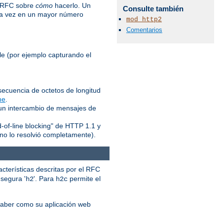
l RFC sobre
cómo
hacerlo. Un
Consulte también
ada vez en un mayor número
mod_http2
Comentarios
le (por ejemplo capturando el
ecuencia de octetos de longitud
me
.
 un intercambio de mensajes de
d-of-line blocking" de HTTP 1.1 y
no lo resolvió completamente).
acterísticas descritas por el RFC
a segura '
'. Para
permite el
h2
h2c
saber como su aplicación web