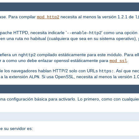
ase. Para compilar
necesita al menos la versión 1.2.1 de
mod_http2
l
pache HTTPD, necesita indicarle '
' como una opción a
--enable-http2
en una ruta no habitual (cualquiera que sea en su sistema operativo), 
efiera un
compilado estáticamente para este módulo. Para ell
nghttp2
r a como uno debe enlazar openssl estáticamente para
.
mod_ssl
a de los navegadores hablan HTTP/2 solo con URLs
. Así que ne
https:
 a la extensión
. Si usa OpenSSL, necesita al menos la versión 1.0
ALPN
na configuración básica para activarlo. Lo primero, como con cualqui
e su servidor es: