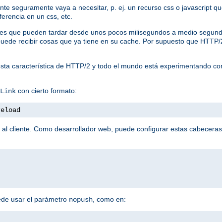
liente seguramente vaya a necesitar, p. ej. un recurso css o javascript
ferencia en un css, etc.
tudes que pueden tardar desde unos pocos milisegundos a medio segund
te puede recibir cosas que ya tiene en su cache. Por supuesto que HTTP
sta característica de HTTP/2 y todo el mundo está experimentando co
con cierto formato:
Link
reload
 al cliente. Como desarrollador web, puede configurar estas cabeceras
ede usar el parámetro
, como en:
nopush