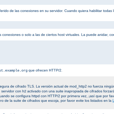
eferido de las conexiones en su servidor. Cuando quiera habilitar todas
 conexiones o solo a las de ciertos host virtuales. La puede anidar, c
que ofrecen HTTP/2.
st.example.org
egura de cifrado TLS. La versión actual de mod_http2 no fuerza ningún
n servidor con
activado con una suite inapropiada de cifrados forzar
h2
cuando se configura httpd con HTTP/2 por primera vez, ¡así que por fa
o de la suite de cifrados que escoja, por favor evite los listados en la