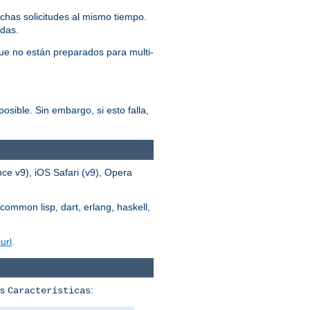
chas solicitudes al mismo tiempo.
adas.
ue no están preparados para multi-
osible. Sin embargo, si esto falla,
ce v9), iOS Safari (v9), Opera
common lisp, dart, erlang, haskell,
url
.
us
:
Características