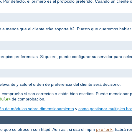
 Por defecto, el primero es el protocolo preferido. Cuando un cliente o
o a menos que el cliente
sólo
soporte h2. Puesto que queremos hablar 
propias preferencias. Si quiere, puede configurar su servidor para selec
elevante y sólo el orden de preferencia del cliente será decisorio.
e comprueba si son correctos o están bien escritos. Puede mencionar p
de comprobación.
dule>
ón de módulos sobre dimensionamiento
y
como gestionar multiples hos
o que se ofrecen con httpd. Aun así, si usa el mpm
, habrá re
prefork