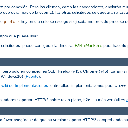
ez por conexión. Pero los clientes, como los navegadores, enviarán mu
 que dura más de la cuenta), las otras solicitudes se quedarán atasc
que
hoy en día solo se escoge si ejecuta motores de proceso q
prefork
 mpm que puede usar.
 solicitudes, puede configurar la directiva
para hacerlo p
H2MinWorkers
ero solo en conexiones SSL: Firefox (v43), Chrome (v45), Safari (sin
n Windows10) (
Fuente
).
a
wiki de Implementaciones
, entre ellos, implementaciones para c, c++, 
egadores soportan HTTP/2 sobre texto plano, h2c. La más versátil es
c
or favor asegúrese de que su versión soporta HTTP/2 comprobando s