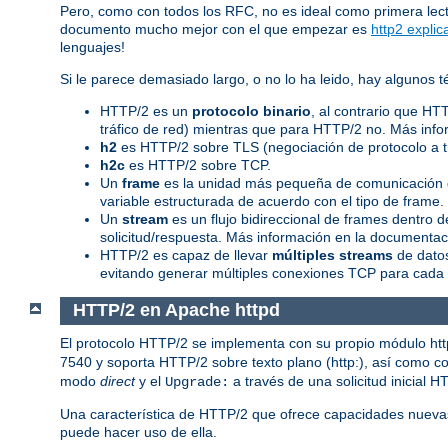
Pero, como con todos los RFC, no es ideal como primera lec
documento mucho mejor con el que empezar es
http2 explic
lenguajes!
Si le parece demasiado largo, o no lo ha leido, hay algunos
HTTP/2 es un
protocolo binario
, al contrario que HT
tráfico de red) mientras que para HTTP/2 no. Más info
h2
es HTTP/2 sobre TLS (negociación de protocolo a 
h2c
es HTTP/2 sobre TCP.
Un
frame
es la unidad más pequeña de comunicación d
variable estructurada de acuerdo con el tipo de frame
Un
stream
es un flujo bidireccional de frames dentro
solicitud/respuesta. Más información en la documentaci
HTTP/2 es capaz de llevar
múltiples streams
de datos
evitando generar múltiples conexiones TCP para cada 
HTTP/2 en Apache httpd
El protocolo HTTP/2 se implementa con su propio módulo ht
7540 y soporta HTTP/2 sobre texto plano (http:), así como con
modo
direct
y el
a través de una solicitud inicial H
Upgrade:
Una característica de HTTP/2 que ofrece capacidades nueva
puede hacer uso de ella.