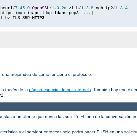
ibcurl
/
7.45
.
0
OpenSSL
/
1.0
.
2d
 zlib
/
1.2
.
8
 nghttp2
/
1.3
.
4
 https imap imaps ldap ldaps pop3 
[...]
 libz TLS-SRP 
HTTP2
er una mejor idea de como funciona el protocolo.
 a través de la
página especial de net-internals
. También hay una exte
/2.
tas a un cliente que nunca las solicitó. El tono de la conversación es:
racterística y el servidor entonces solo podrá hacer PUSH en una solicit