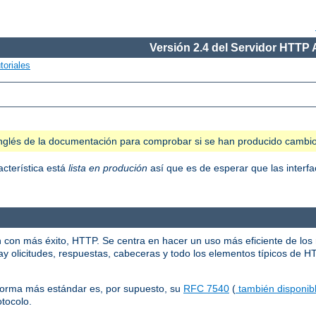
Versión 2.4 del Servidor HTTP
toriales
n inglés de la documentación para comprobar si se han producido cambi
acterística está
lista en produción
así que es de esperar que las interfa
n con más éxito, HTTP. Se centra en hacer un uso más eficiente de los
y olicitudes, respuestas, cabeceras y todo los elementos típicos de H
norma más estándar es, por supuesto, su
RFC 7540
(
también disponibl
otocolo.