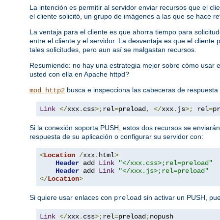
La intención es permitir al servidor enviar recursos que el c
el cliente solicitó, un grupo de imágenes a las que se hace re
La ventaja para el cliente es que ahorra tiempo para solici
entre el cliente y el servidor. La desventaja es que el clien
tales solicitudes, pero aun así se malgastan recursos.
Resumiendo: no hay una estrategia mejor sobre cómo usar e
usted con ella en Apache httpd?
busca e inspecciona las cabeceras de respuesta
mod_http2
Link
</
xxx
.
css
>;
rel
=
preload
,
</
xxx
.
js
>;
 rel
=
p
Si la conexión soporta PUSH, estos dos recursos se enviarán
respuesta de su aplicación o configurar su servidor con:
<
Location
/
xxx
.
html
>
Header
 add 
Link
"</xxx.css>;rel=preload"
Header
 add 
Link
"</xxx.js>;rel=preload"
</
Location
>
Si quiere usar enlaces con
sin activar un PUSH, pu
preload
Link
</
xxx
.
css
>;
rel
=
preload
;
nopush