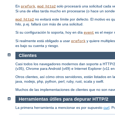
En
,
solo procesará una solicitud cada v
prefork
mod_http2
Si una de ellas tarda mucho en procesarse (o hace un sondeo
no evitará este límite por defecto. El motivo es 
mod_http2
hilo, p.ej. fallará con más de una solicitud.
Si su configuración lo soporta, hoy en día
es el mejor
event
Si realmente está obligado a usar
y quiere multiples
prefork
es bajo su cuenta y riesgo.
Clientes
Casi todos los navegadores modernos dan soporte a HTTP/2, p
(v35), Chrome para Android (v49) e Internet Explorer (v11 e
Otros clientes, así cómo otros servidores, están listados en l
java, nodejs, php, python, perl, ruby, rust, scala y swift.
Muchos de las implementaciones de clientes que no son nav
Herramientas útiles para depurar HTTP/2
La primera herramienta a mencionar es por supuesto
curl
. P