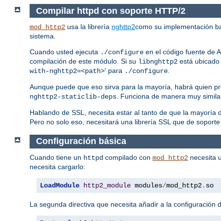
Compilar httpd con soporte HTTP/2
usa la librería
nghttp2
como su implementación b
mod_http2
sistema.
Cuando usted ejecuta
en el código fuente de A
./configure
compilación de este módulo. Si su
está ubicado 
libnghttp2
' para
.
with-nghttp2=<path>
./configure
Aunque puede que eso sirva para la mayoría, habrá quien pr
. Funciona de manera muy simila
nghttp2-staticlib-deps
Hablando de SSL, necesita estar al tanto de que la mayorí
Pero no solo eso, necesitará una librería SSL que de soporte
Configuración básica
Cuando tiene un
compilado con
necesita u
httpd
mod_http2
necesita cargarlo:
LoadModule
http2_module
 modules
/
mod_http2
.
so
La segunda directiva que necesita añadir a la configuración d