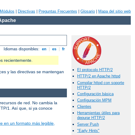
Módulos
|
Directivas
|
Preguntas Frecuentes
|
Glosario
|
Mapa del sitio web
 Apache
Idiomas disponibles:
en
|
es
|
fr
os recientemente.
El protocolo HTTP/2
ces y las directivas se mantengan
HTTP/2 en Apache httpd
Compilar httpd con soporte
HTTP/2
Configuración básica
Configuración MPM
 recursos de red. No cambia la
Clientes
TTP/1. Así que, si ya conoce
Herramientas útiles para
depurar HTTP/2
e en un formato más legible,
Server Push
"Early Hints"