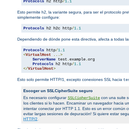
Protocols
 h2 http
/
1.1
Esto permite h2, la variante segura, para ser el protocolo pr
simplemente configure:
Protocols
 h2 h2c http
/
1.1
Dependiendo de dónde pone esta directiva, afecta a todas las
Protocols
 http
/
1.1
<
VirtualHost
...>
ServerName
 test
.
example
.
org

Protocols
 h2 http
/
1.1
</
VirtualHost
>
Esto solo permite HTTP/1, excepto conexiones SSL hacia
te
Escoger un SSLCipherSuite seguro
Es necesario configurar
con una suite s
SSLCipherSuite
los clientes si lo hacen. Encaminar un navegador hacia u
intentar conectar por HTTP 1.1. Esto es un error común 
evitar largas sesiones de depuración! Si quiere estar segur
HTTP/2
.