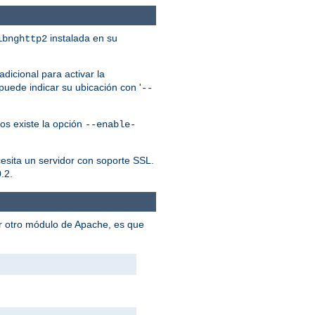
instalada en su
ibnghttp2
dicional para activar la
puede indicar su ubicación con '
--
os existe la opción
--enable-
cesita un servidor con soporte SSL.
.2.
er otro módulo de Apache, es que