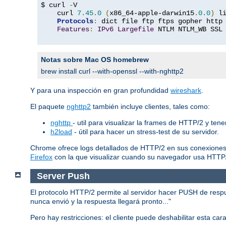
$ curl 
-
V

    curl 
7.45
.
0
(
x86_64-apple-darwin15
.
0.0
)
 l
Protocols
:
 dict file ftp ftps gopher http
Features
:
IPv6
Largefile
 NTLM NTLM_WB SSL
Notas sobre Mac OS homebrew
brew install curl --with-openssl --with-nghttp2
Y para una inspección en gran profundidad
wireshark
.
El paquete
nghttp2
también incluye clientes, tales como:
nghttp
- util para visualizar la frames de HTTP/2 y ten
h2load
- útil para hacer un stress-test de su servidor.
Chrome ofrece logs detallados de HTTP/2 en sus conexiones
Firefox
con la que visualizar cuando su navegador usa HTTP
Server Push
El protocolo HTTP/2 permite al servidor hacer PUSH de respues
nunca envió y la respuesta llegará pronto..."
Pero hay restricciones: el cliente puede deshabilitar esta ca