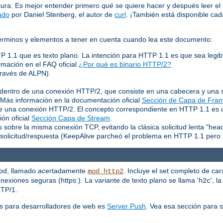
tura. Es mejor entender primero
qué
se quiere hacer y después leer e
ado
por Daniel Stenberg, el autor de
curl
. ¡También está disponible c
 términos y elementos a tener en cuenta cuando lea este documento:
TP 1.1 que es texto plano. La intención para HTTP 1.1 es que sea legib
rmación en el FAQ oficial
¿Por qué es binario HTTP/2?
través de ALPN).
entro de una conexión HTTP/2, que consiste en una cabecera y una s
. Más información en la documentación oficial
Sección de Capa de Fra
 de una conexión HTTP/2. El concepto correspondiente en HTTP 1.1 es
ón oficial
Sección Capa de Stream
.
 sobre la misma conexión TCP, evitando la clásica solicitud lenta "hea
solicitud/respuesta (KeepAlive parcheó el problema en HTTP 1.1 pero 
tpd, llamado acertadamente
. Incluye el set completo de car
mod_http2
exiones seguras (https:). La variante de texto plano se llama '
', l
h2c
TTP/1.
s para desarrolladores de web es
Server Push
. Vea esa sección para 