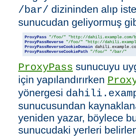
dizininden alıp ist
/bar/
sunucudan geliyormuş gib
ProxyPass
"/foo/"
"http://dahili.example.com/
ProxyPassReverse
"/foo/"
"http://dahili.examp
ProxyPassReverseCookieDomain
 dahili
.
example
.
c
ProxyPassReverseCookiePath
"/foo/"
"/bar/"
sunucuyu uyg
ProxyPass
için yapılandırırken
Prox
yönergesi
dahili.exam
sunucusundan kaynaklana
yeniden yazar, böylece bu
sunucudaki yerleri belirle