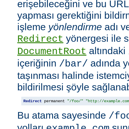
erişebileceğini ve bu URL i
yapması gerektiğini bildir
işleme
yönlendirme
adı ve
yönergesi ile s
Redirect
altındaki
DocumentRoot
içeriğinin
adında ye
/bar/
taşınması halinde istemc
bildirilmesi şöyle sağlanabi
Redirect
 permanent 
"/foo/"
"http://example.co
Bu atama sayesinde
/fo
yolları
sun
example.com