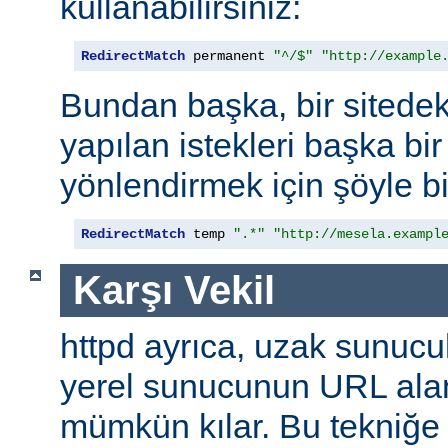
kullanabilirsiniz:
RedirectMatch
 permanent 
"^/$"
"http://example
Bundan başka, bir sitedek
yapılan istekleri başka bir
yönlendirmek için şöyle bi
RedirectMatch
 temp 
".*"
"http://mesela.exampl
Karşı Vekil
httpd ayrıca, uzak sunucu
yerel sunucunun URL alan
mümkün kılar. Bu tekniğ