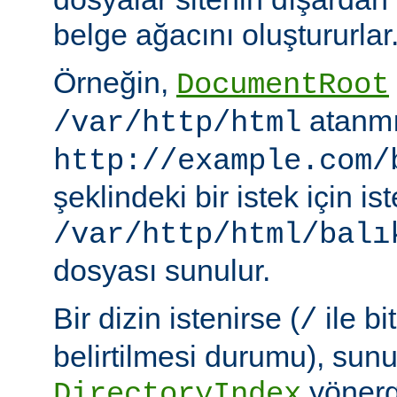
belge ağacını oluştururlar
Örneğin,
DocumentRoot
atanmı
/var/http/html
http://example.com/
şeklindeki bir istek için i
/var/http/html/balı
dosyası sunulur.
Bir dizin istenirse (
ile bi
/
belirtilmesi durumu), sun
yönerge
DirectoryIndex