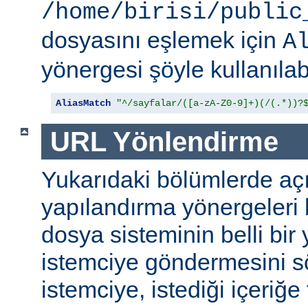
/home/birisi/public
dosyasını eşlemek için
A
yönergesi şöyle kullanılabi
AliasMatch
"^/sayfalar/([a-zA-Z0-9]+)(/(.*))?
URL Yönlendirme
Yukarıdaki bölümlerde aç
yapılandırma yönergeleri h
dosya sisteminin belli bir 
istemciye göndermesini s
istemciye, istediği içeriğe 