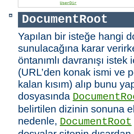
UserDir
DocumentRoot
Yapılan bir isteğe hangi 
sunulacağına karar verirk
öntanımlı davranışı istek
(URL’den konak ismi ve po
kalan kısım) alıp bunu ya
dosyasında
DocumentRo
belirtilen dizinin sonuna 
nedenle,
DocumentRoot
dosyalar sitenin dışardan