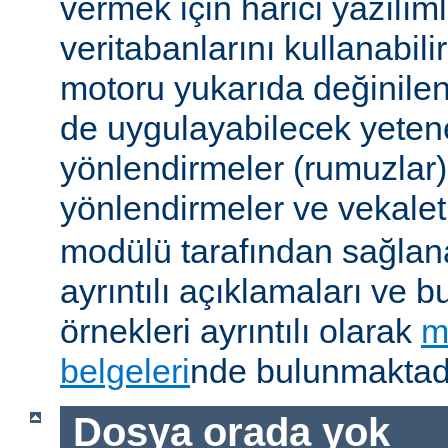
vermek için harici yazılıml
veritabanlarını kullanabil
motoru yukarıda değinile
de uygulayabilecek yetene
yönlendirmeler (rumuzlar),
yönlendirmeler ve vekale
modülü tarafından sağlan
ayrıntılı açıklamaları ve b
örnekleri ayrıntılı olarak
m
belgeleri
nde bulunmaktadı
Dosya orada yok