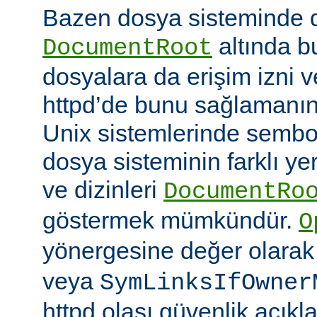
Bazen dosya sisteminde 
altında 
DocumentRoot
dosyalara da erişim izni v
httpd’de bunu sağlamanın çe
Unix sistemlerinde sembo
dosya sisteminin farklı ye
ve dizinleri
DocumentRo
göstermek mümkündür.
O
yönergesine değer olara
veya
SymLinksIfOwner
httpd olası güvenlik açıkl