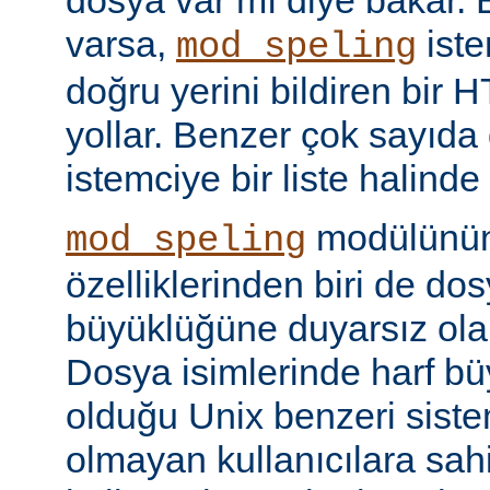
dosya var mı diye bakar. 
varsa,
iste
mod_speling
doğru yerini bildiren bir
yollar. Benzer çok sayıda
istemciye bir liste halinde
modülünün 
mod_speling
özelliklerinden biri de dos
büyüklüğüne duyarsız olar
Dosya isimlerinde harf b
olduğu Unix benzeri siste
olmayan kullanıcılara sah