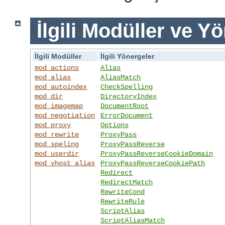
İlgili Modüller ve Y
İlgili Modüller
İlgili Yönergeler
mod_actions
Alias
mod_alias
AliasMatch
mod_autoindex
CheckSpelling
mod_dir
DirectoryIndex
mod_imagemap
DocumentRoot
mod_negotiation
ErrorDocument
mod_proxy
Options
mod_rewrite
ProxyPass
mod_speling
ProxyPassReverse
mod_userdir
ProxyPassReverseCookieDomain
mod_vhost_alias
ProxyPassReverseCookiePath
Redirect
RedirectMatch
RewriteCond
RewriteRule
ScriptAlias
ScriptAliasMatch