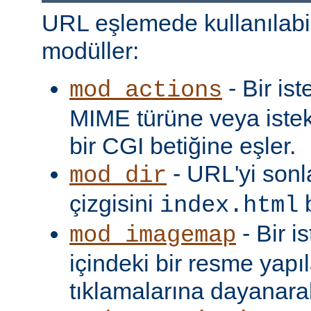
URL eşlemede kullanılabi
modüller:
- Bir is
mod_actions
MIME türüne veya iste
bir CGI betiğine eşler.
- URL'yi sonl
mod_dir
çizgisini
b
index.html
- Bir i
mod_imagemap
içindeki bir resme yapıl
tıklamalarına dayanarak