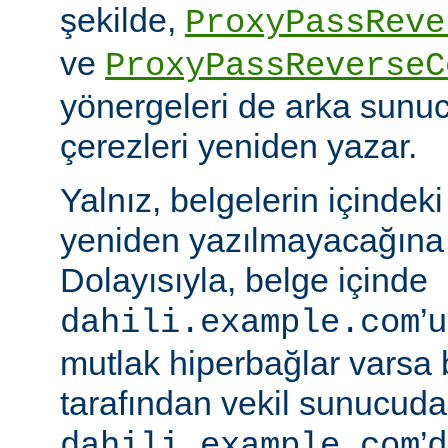
şekilde,
ProxyPassReve
ve
ProxyPassReverseC
yönergeleri de arka sunu
çerezleri yeniden yazar.
Yalnız, belgelerin içindek
yeniden yazılmayacağına 
Dolayısıyla, belge içinde
’
dahili.example.com
mutlak hiperbağlar varsa 
tarafından vekil sunucud
’d
dahili.example.com