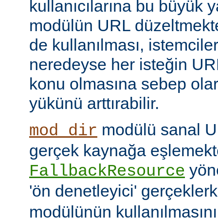
kullanıcılarına bu büyük y
modülün URL düzeltmekte
de kullanılması, istemcil
neredeyse her isteğin UR
konu olmasına sebep ola
yükünü arttırabilir.
modülü sanal URI
mod_dir
gerçek kaynağa eşlemekte
yöne
FallbackResource
'ön denetleyici' gerçekle
modülünün kullanılmasını