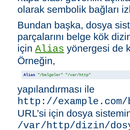
olarak sembolik bağları i
Bundan başka, dosya siste
parçalarını belge kök dizi
için
yönergesi de ku
Alias
Örneğin,
Alias
"/belgeler"
"/var/http"
yapılandırması ile
http://example.com/
URL’si için dosya sistemi
/var/http/dizin/dos