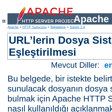
Apache 
Apache
>
HTTP Sunucusu
>
Belgeleme
>
Sürüm 2.4
URL’lerin Dosya Sist
Eşleştirilmesi
Mevcut Diller:
e
Bu belgede, bir istekte belir
sunulacak dosyanın dosya s
bulmak için Apache HTTP S
nasıl kullanıldığı açıklanmak