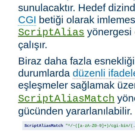
sunulacaktır. Hedef dizind
CGI
betiği olarak imlemes
yönergesi 
ScriptAlias
çalışır.
Biraz daha fazla esnekliği
durumlarda
düzenli ifadel
eşleşmeler sağlamak üz
yöne
ScriptAliasMatch
gücünden yararlanılabilir.
ScriptAliasMatch
"^/~([a-zA-Z0-9]+)/cgi-bin/(