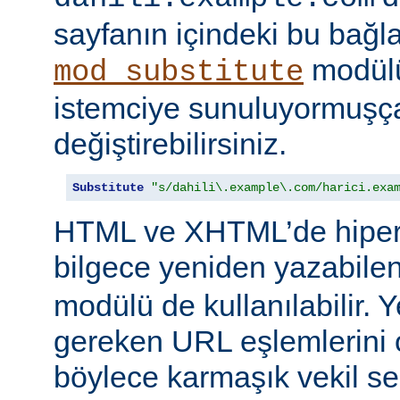
sayfanın içindeki bu bağlar
modülü
mod_substitute
istemciye sunuluyormuşç
değiştirebilirsiniz.
Substitute
"s/dahili\.example\.com/harici.exa
HTML ve XHTML’de hiper
bilgece yeniden yazabile
modülü de kullanılabilir. 
gereken URL eşlemlerini o
böylece karmaşık vekil se