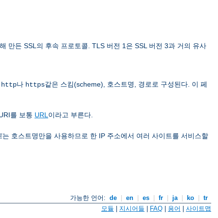
 위해 만든 SSL의 후속 프로토콜. TLS 버전 1은 SSL 버전 3과 거의 유사
은
나
같은 스킴(scheme), 호스트명, 경로로 구성된다. 이 페
http
https
URI를 보통
URL
이라고 부른다.
트
는 호스트명만을 사용하므로 한 IP 주소에서 여러 사이트를 서비스할
가능한 언어:
de
|
en
|
es
|
fr
|
ja
|
ko
|
tr
모듈
|
지시어들
|
FAQ
|
용어
|
사이트맵