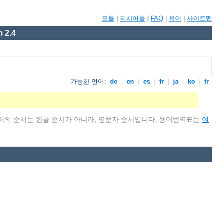
모듈
|
지시어들
|
FAQ
|
용어
|
사이트맵
 2.4
가능한 언어:
de
|
en
|
es
|
fr
|
ja
|
ko
|
tr
어의 순서는 한글 순서가 아니라, 영문자 순서입니다. 용어번역표는
여