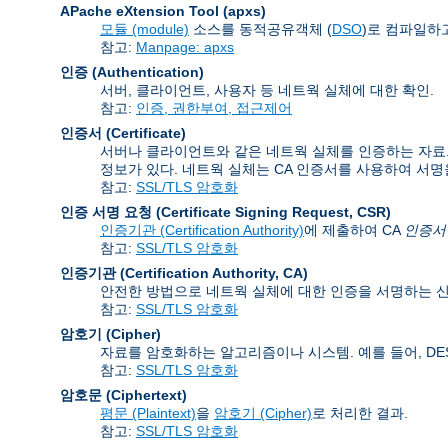
APache eXtension Tool
(apxs)
모듈 (module)
소스를 동적공유객체 (
DSO
)로 컴파일하고
참고:
Manpage: apxs
인증 (Authentication)
서버, 클라이언트, 사용자 등 네트웍 실체에 대한 확인.
참고:
인증, 권한부여, 접근제어
인증서 (Certificate)
서버나 클라이언트와 같은 네트웍 실체를 인증하는 자료. 인
정보가 있다. 네트웍 실체는 CA 인증서를 사용하여 서명
참고:
SSL/TLS 암호화
인증 서명 요청 (Certificate Signing Request
,
CSR)
인증기관 (Certification Authority)
에 제출하여 CA
인증서 (C
참고:
SSL/TLS 암호화
인증기관 (Certification Authority
,
CA)
안전한 방법으로 네트웍 실체에 대한 인증을 서명하는 신
참고:
SSL/TLS 암호화
암호기 (Cipher)
자료를 암호화하는 알고리즘이나 시스템. 예를 들어, DES, 
참고:
SSL/TLS 암호화
암호문 (Ciphertext)
평문 (Plaintext)
을
암호기 (Cipher)
로 처리한 결과.
참고:
SSL/TLS 암호화