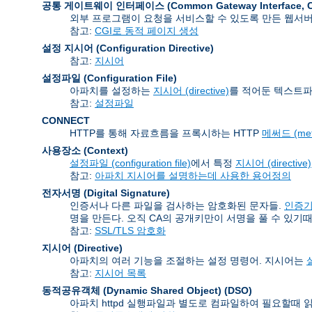
공통 게이트웨이 인터페이스 (Common Gateway Interface
,
외부 프로그램이 요청을 서비스할 수 있도록 만든 웹서
참고:
CGI로 동적 페이지 생성
설정 지시어 (Configuration Directive)
참고:
지시어
설정파일 (Configuration File)
아파치를 설정하는
지시어 (directive)
를 적어둔 텍스트파
참고:
설정파일
CONNECT
HTTP를 통해 자료흐름을 프록시하는 HTTP
메써드 (met
사용장소 (Context)
설정파일 (configuration file)
에서 특정
지시어 (directive)
참고:
아파치 지시어를 설명하는데 사용한 용어정의
전자서명 (Digital Signature)
인증서나 다른 파일을 검사하는 암호화된 문자들.
인증기관 
명을 만든다. 오직 CA의 공개키만이 서명을 풀 수 있기때
참고:
SSL/TLS 암호화
지시어 (Directive)
아파치의 여러 기능을 조절하는 설정 명령어. 지시어는
설
참고:
지시어 목록
동적공유객체 (Dynamic Shared Object)
(DSO)
아파치 httpd 실행파일과 별도로 컴파일하여 필요할때 