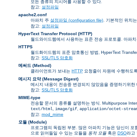
모든 종류의 지시어를 사용할 수 있다.
참고:
설정파일
apache2.conf
아파치 주
설정파일 (configuration file)
. 기본적인 위치
참고:
설정파일
HyperText Transfer Protocol
(HTTP)
월드와이드웹에서 사용하는 표준 전송 프로토콜. 아파
HTTPS
월드화이드웹의 표준 암호통신 방법, HyperText Transfer P
참고:
SSL/TLS 암호화
메써드 (Method)
클라이언트가 보내는
HTTP
요청줄이 자원에 수행하도록 
메시지 요약 (Message Digest)
메시지 내용이 전송중 변경되지 않았음을 증명하기위한 
참고:
SSL/TLS 암호화
MIME-type
전송할 문서의 종류를 설명하는 방식. Multipurpose Inte
,
,
text/html
image/gif
application/octet-strea
참고:
mod_mime
모듈 (Module)
프로그램의 독립된 부분. 많은 아파치 기능은 당신이 포함
으로 읽어들일 수 있는 모듈을
동적 모듈
혹은
DSO
라고