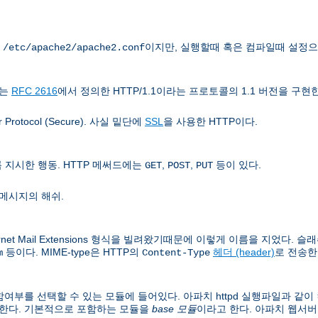
는
이지만, 실행할때 혹은 컴파일때 설정으
/etc/apache2/apache2.conf
치는
RFC 2616
에서 정의한 HTTP/1.1이라는 프로토콜의 1.1 버전을 구현
rotocol (Secure). 사실 밑단에
SSL
을 사용한 HTTP이다.
지시한 행동. HTTP 메써드에는
,
,
등이 있다.
GET
POST
PUT
메시지의 해쉬.
rnet Mail Extensions 형식을 빌려왔기때문에 이렇게 이름을 지었다. 슬래쉬
등이다. MIME-type은 HTTP의
헤더 (header)
로 전송한
m
Content-Type
여부를 선택할 수 있는 모듈에 들어있다. 아파치 httpd 실행파일과 같
 한다. 기본적으로 포함하는 모듈을
base 모듈
이라고 한다. 아파치 웹서