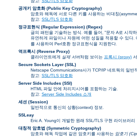
참고:
SSL/TLS 암호화
공개키 암호화 (Public Key Cryptography)
암호와 해독에 서로 다른 키를 사용하는 비대칭(asymmet
참고:
SSL/TLS 암호화
정규표현식 (Regular Expression)
(Regex)
글의 패턴을 기술하는 방식. 예를 들어, "문자 A로 시작
유연하게 파일이나 자원에 어떤 성질을 적용할 수 있다. 예를 들
를 사용하여 Perl호환 정규표현식을 지원한다.
역프록시 (Reverse Proxy)
클라이언트에게
실제 서버
처럼 보이는
프록시 (proxy)
서
Secure Sockets Layer
(SSL)
Netscape Communications사가 TCP/IP 네트
참고:
SSL/TLS 암호화
Server Side Includes
(SSI)
HTML 파일 안에 처리지시어를 포함하는 기술.
참고:
Server Side Includes 소개
세션 (Session)
일반적으로 통신의 상황(context) 정보.
SSLeay
Eric A. Young이 개발한 원래 SSL/TLS 구현 라이브러리
대칭적 암호법 (Symmetric Cryptography)
암호와 해독 작업에 같은 암호키를 사용하는
암호기 (Cip