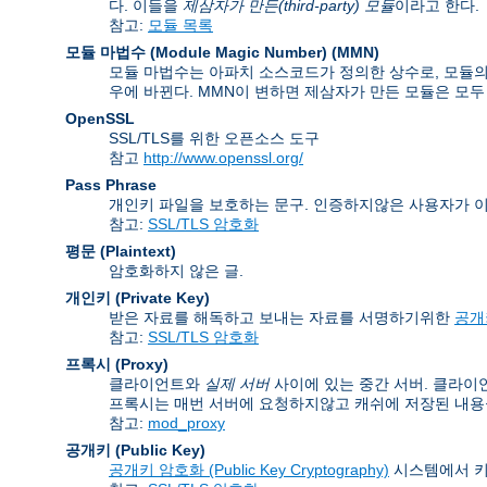
다. 이들을
제삼자가 만든(third-party) 모듈
이라고 한다.
참고:
모듈 목록
모듈 마법수 (Module Magic Number)
(
MMN
)
모듈 마법수는 아파치 소스코드가 정의한 상수로, 모듈의 
우에 바뀐다. MMN이 변하면 제삼자가 만든 모듈은 모두
OpenSSL
SSL/TLS를 위한 오픈소스 도구
참고
http://www.openssl.org/
Pass Phrase
개인키 파일을 보호하는 문구. 인증하지않은 사용자가 
참고:
SSL/TLS 암호화
평문 (Plaintext)
암호화하지 않은 글.
개인키 (Private Key)
받은 자료를 해독하고 보내는 자료를 서명하기위한
공개키
참고:
SSL/TLS 암호화
프록시 (Proxy)
클라이언트와
실제 서버
사이에 있는 중간 서버. 클라이
프록시는 매번 서버에 요청하지않고 캐쉬에 저장된 내용을
참고:
mod_proxy
공개키 (Public Key)
공개키 암호화 (Public Key Cryptography)
시스템에서 키