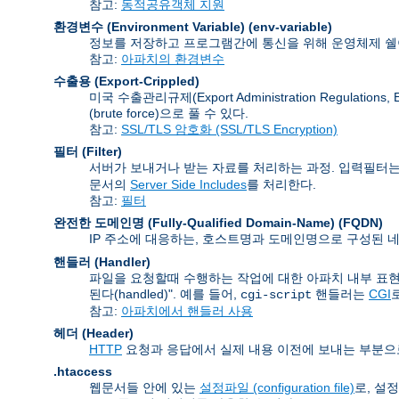
참고:
동적공유객체 지원
환경변수 (Environment Variable)
(env-variable)
정보를 저장하고 프로그램간에 통신을 위해 운영체제 쉘이
참고:
아파치의 환경변수
수출용 (Export-Crippled)
미국 수출관리규제(Export Administration Regu
(brute force)으로 풀 수 있다.
참고:
SSL/TLS 암호화 (SSL/TLS Encryption)
필터 (Filter)
서버가 보내거나 받는 자료를 처리하는 과정. 입력필터는
문서의
Server Side Includes
를 처리한다.
참고:
필터
완전한 도메인명 (Fully-Qualified Domain-Name)
(FQDN)
IP 주소에 대응하는, 호스트명과 도메인명으로 구성된 네
핸들러 (Handler)
파일을 요청할때 수행하는 작업에 대한 아파치 내부 표현
된다(handled)". 예를 들어,
핸들러는
CGI
cgi-script
참고:
아파치에서 핸들러 사용
헤더 (Header)
HTTP
요청과 응답에서 실제 내용 이전에 보내는 부분으
.htaccess
웹문서들 안에 있는
설정파일 (configuration file)
로, 설