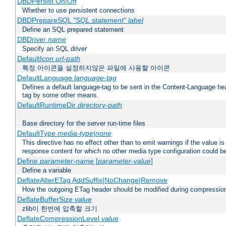
DBDPersist On|Off
Whether to use persistent connections
DBDPrepareSQL
"SQL statement"
label
Define an SQL prepared statement
DBDriver
name
Specify an SQL driver
DefaultIcon
url-path
특정 아이콘을 설정하지않은 파일에 사용할 아이콘
DefaultLanguage
language-tag
Defines a default language-tag to be sent in the Content-Language head
tag by some other means.
DefaultRuntimeDir
directory-path
Base directory for the server run-time files
DefaultType
media-type|none
This directive has no effect other than to emit warnings if the value i
response content for which no other media type configuration could b
Define
parameter-name
[
parameter-value
]
Define a variable
DeflateAlterETag AddSuffix|NoChange|Remove
How the outgoing ETag header should be modified during compressio
DeflateBufferSize
value
zlib이 한번에 압축할 크기
DeflateCompressionLevel
value