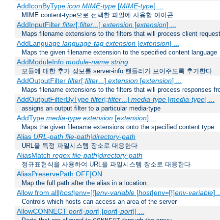
AddIconByType
icon
MIME-type
[
MIME-type
] ...
MIME content-type으로 선택한 파일에 사용할 아이콘
AddInputFilter
filter
[;
filter
...]
extension
[
extension
] ...
Maps filename extensions to the filters that will process client reques
AddLanguage
language-tag
extension
[
extension
] ...
Maps the given filename extension to the specified content language
AddModuleInfo
module-name
string
모듈에 대한 추가 정보를 server-info 핸들러가 보여주도록 추가한다
AddOutputFilter
filter
[;
filter
...]
extension
[
extension
] ...
Maps filename extensions to the filters that will process responses fr
AddOutputFilterByType
filter
[;
filter
...]
media-type
[
media-type
] ...
assigns an output filter to a particular media-type
AddType
media-type
extension
[
extension
] ...
Maps the given filename extensions onto the specified content type
Alias
URL-path
file-path
|
directory-path
URL을 특정 파일시스템 장소로 대응한다
AliasMatch
regex
file-path
|
directory-path
정규표현식을 사용하여 URL을 파일시스템 장소로 대응한다
AliasPreservePath OFF|ON
Map the full path after the alias in a location.
Allow from all|
host
|env=[!]
env-variable
[
host
|env=[!]
env-variable
] .
Controls which hosts can access an area of the server
AllowCONNECT
port
[-
port
] [
port
[-
port
]] ...