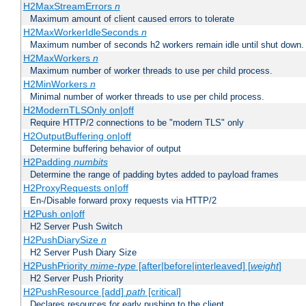
H2MaxStreamErrors
n
Maximum amount of client caused errors to tolerate
H2MaxWorkerIdleSeconds
n
Maximum number of seconds h2 workers remain idle until shut down.
H2MaxWorkers
n
Maximum number of worker threads to use per child process.
H2MinWorkers
n
Minimal number of worker threads to use per child process.
H2ModernTLSOnly on|off
Require HTTP/2 connections to be "modern TLS" only
H2OutputBuffering on|off
Determine buffering behavior of output
H2Padding
numbits
Determine the range of padding bytes added to payload frames
H2ProxyRequests on|off
En-/Disable forward proxy requests via HTTP/2
H2Push on|off
H2 Server Push Switch
H2PushDiarySize
n
H2 Server Push Diary Size
H2PushPriority
mime-type
[after|before|interleaved] [
weight
]
H2 Server Push Priority
H2PushResource [add]
path
[critical]
Declares resources for early pushing to the client