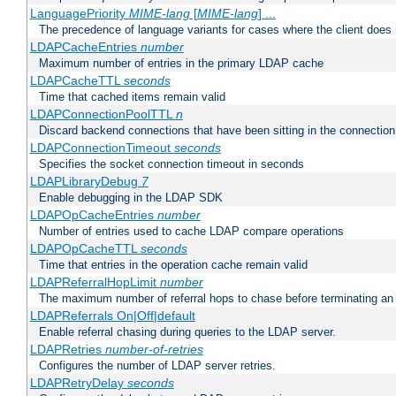
LanguagePriority
MIME-lang
[
MIME-lang
] ...
The precedence of language variants for cases where the client does
LDAPCacheEntries
number
Maximum number of entries in the primary LDAP cache
LDAPCacheTTL
seconds
Time that cached items remain valid
LDAPConnectionPoolTTL
n
Discard backend connections that have been sitting in the connection
LDAPConnectionTimeout
seconds
Specifies the socket connection timeout in seconds
LDAPLibraryDebug
7
Enable debugging in the LDAP SDK
LDAPOpCacheEntries
number
Number of entries used to cache LDAP compare operations
LDAPOpCacheTTL
seconds
Time that entries in the operation cache remain valid
LDAPReferralHopLimit
number
The maximum number of referral hops to chase before terminating a
LDAPReferrals On|Off|default
Enable referral chasing during queries to the LDAP server.
LDAPRetries
number-of-retries
Configures the number of LDAP server retries.
LDAPRetryDelay
seconds