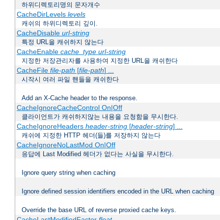
하위디렉토리명의 문자개수
CacheDirLevels
levels
캐쉬의 하위디렉토리 깊이.
CacheDisable
url-string
특정 URL을 캐쉬하지 않는다
CacheEnable
cache_type
url-string
지정한 저장관리자를 사용하여 지정한 URL을 캐쉬한다
CacheFile
file-path
[
file-path
] ...
시작시 여러 파일 핸들을 캐쉬한다
Add an X-Cache header to the response.
CacheIgnoreCacheControl On|Off
클라이언트가 캐쉬하지않는 내용을 요청함을 무시한다.
CacheIgnoreHeaders
header-string
[
header-string
] ...
캐쉬에 지정한 HTTP 헤더(들)를 저장하지 않는다
CacheIgnoreNoLastMod On|Off
응답에 Last Modified 헤더가 없다는 사실을 무시한다.
Ignore query string when caching
Ignore defined session identifiers encoded in the URL when caching
Override the base URL of reverse proxied cache keys.
CacheLastModifiedFactor
float