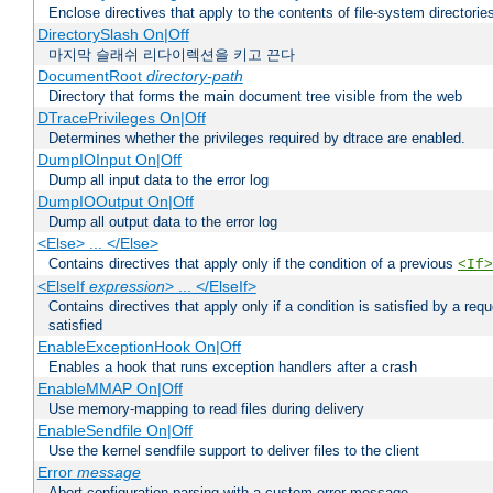
Enclose directives that apply to the contents of file-system directori
DirectorySlash On|Off
마지막 슬래쉬 리다이렉션을 키고 끈다
DocumentRoot
directory-path
Directory that forms the main document tree visible from the web
DTracePrivileges On|Off
Determines whether the privileges required by dtrace are enabled.
DumpIOInput On|Off
Dump all input data to the error log
DumpIOOutput On|Off
Dump all output data to the error log
<Else> ... </Else>
Contains directives that apply only if the condition of a previous
<If>
<ElseIf
expression
> ... </ElseIf>
Contains directives that apply only if a condition is satisfied by a req
satisfied
EnableExceptionHook On|Off
Enables a hook that runs exception handlers after a crash
EnableMMAP On|Off
Use memory-mapping to read files during delivery
EnableSendfile On|Off
Use the kernel sendfile support to deliver files to the client
Error
message
Abort configuration parsing with a custom error message