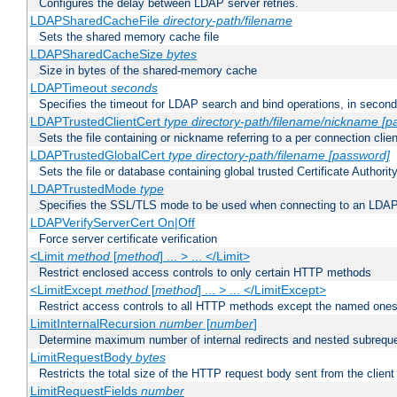
Configures the delay between LDAP server retries.
LDAPSharedCacheFile
directory-path/filename
Sets the shared memory cache file
LDAPSharedCacheSize
bytes
Size in bytes of the shared-memory cache
LDAPTimeout
seconds
Specifies the timeout for LDAP search and bind operations, in secon
LDAPTrustedClientCert
type
directory-path/filename/nickname
[p
Sets the file containing or nickname referring to a per connection clien
LDAPTrustedGlobalCert
type
directory-path/filename
[password]
Sets the file or database containing global trusted Certificate Authority 
LDAPTrustedMode
type
Specifies the SSL/TLS mode to be used when connecting to an LDAP
LDAPVerifyServerCert On|Off
Force server certificate verification
<Limit
method
[
method
] ... > ... </Limit>
Restrict enclosed access controls to only certain HTTP methods
<LimitExcept
method
[
method
] ... > ... </LimitExcept>
Restrict access controls to all HTTP methods except the named one
LimitInternalRecursion
number
[
number
]
Determine maximum number of internal redirects and nested subrequ
LimitRequestBody
bytes
Restricts the total size of the HTTP request body sent from the client
LimitRequestFields
number