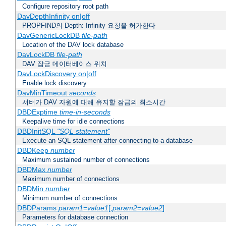
Configure repository root path
DavDepthInfinity on|off
PROPFIND의 Depth: Infinity 요청을 허가한다
DavGenericLockDB
file-path
Location of the DAV lock database
DavLockDB
file-path
DAV 잠금 데이터베이스 위치
DavLockDiscovery on|off
Enable lock discovery
DavMinTimeout
seconds
서버가 DAV 자원에 대해 유지할 잠금의 최소시간
DBDExptime
time-in-seconds
Keepalive time for idle connections
DBDInitSQL
"SQL statement"
Execute an SQL statement after connecting to a database
DBDKeep
number
Maximum sustained number of connections
DBDMax
number
Maximum number of connections
DBDMin
number
Minimum number of connections
DBDParams
param1
=
value1
[,
param2
=
value2
]
Parameters for database connection