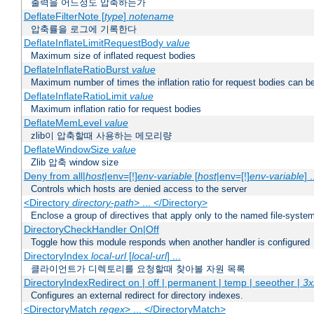
출력을 어느정도 압축하는가
DeflateFilterNote [
type
]
notename
압축률을 로그에 기록한다
DeflateInflateLimitRequestBody
value
Maximum size of inflated request bodies
DeflateInflateRatioBurst
value
Maximum number of times the inflation ratio for request bodies can b
DeflateInflateRatioLimit
value
Maximum inflation ratio for request bodies
DeflateMemLevel
value
zlib이 압축할때 사용하는 메모리량
DeflateWindowSize
value
Zlib 압축 window size
Deny from all|
host
|env=[!]
env-variable
[
host
|env=[!]
env-variable
] .
Controls which hosts are denied access to the server
<Directory
directory-path
> ... </Directory>
Enclose a group of directives that apply only to the named file-system 
DirectoryCheckHandler On|Off
Toggle how this module responds when another handler is configured
DirectoryIndex
local-url
[
local-url
] ...
클라이언트가 디렉토리를 요청할때 찾아볼 자원 목록
DirectoryIndexRedirect on | off | permanent | temp | seeother |
3x
Configures an external redirect for directory indexes.
<DirectoryMatch
regex
> ... </DirectoryMatch>