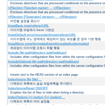
Encloses directives that are processed conditional on the presence o
<IfSection [!]
section-name
> ... </IfSection>
Encloses directives that are processed conditional on the presence or
<IfVersion [[!]
operator
]
version
> ... </IfVersion>
버전별 설정을 묶는다
ImapBase map|referer|
URL
이미지맵 파일에서
기본값
base
ImapDefault error|nocontent|map|referer|
URL
이미지맵에 어느 영역에도 해당하지 않는 좌표를 준 경우 기본 행동
ImapMenu none|formatted|semiformatted|unformatted
좌표없이 이미지맵 요청시 취할 행동
Include
file-path
|
directory-path
|
wildcard
Includes other configuration files from within the server configuration f
IncludeOptional
file-path
|
directory-path
|
wildcard
Includes other configuration files from within the server configuration f
Inserts text in the HEAD section of an index page.
IndexIgnore
file
[
file
] ...
디렉토리 목록에서 숨길 파일목록을 추가한다
IndexIgnoreReset ON|OFF
Empties the list of files to hide when listing a directory
IndexOptions [+|-]
option
[[+|-]
option
] ...
디렉토리 목록의 여러 설정들