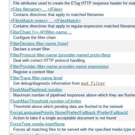
File attributes used to create the ETag HTTP response header for stati
<Files
filename
> ... </Files>
Contains directives that apply to matched filenames
<FilesMatch
regex
> ... </FilesMatch>
Contains directives that apply to regular-expression matched filenam
FilterChain [+=-@!]
filter-name
...
Configure the filter chain
FilterDeclare
filter-name
[type]
Declare a smart filter
FilterProtocol
filter-name
[
provider-name
]
proto-flags
Deal with correct HTTP protocol handling
FilterProvider
filter-name
provider-name
expression
Register a content filter
FilterTrace
filter-name
level
Get debug/diagnostic information from
mod_filter
FlushMaxPipelined
number
Maximum number of pipelined responses above which they are flushe
FlushMaxThreshold
number-of-bytes
Threshold above which pending data are flushed to the network
ForceLanguagePriority None|Prefer|Fallback [Prefer|Fallback]
Action to take if a single acceptable document is not found
ForceType
media-type
|None
Forces all matching files to be served with the specified media type 