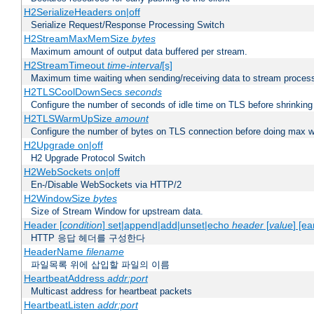
H2SerializeHeaders on|off
Serialize Request/Response Processing Switch
H2StreamMaxMemSize
bytes
Maximum amount of output data buffered per stream.
H2StreamTimeout
time-interval
[s]
Maximum time waiting when sending/receiving data to stream proces
H2TLSCoolDownSecs
seconds
Configure the number of seconds of idle time on TLS before shrinking
H2TLSWarmUpSize
amount
Configure the number of bytes on TLS connection before doing max w
H2Upgrade on|off
H2 Upgrade Protocol Switch
H2WebSockets on|off
En-/Disable WebSockets via HTTP/2
H2WindowSize
bytes
Size of Stream Window for upstream data.
Header [
condition
] set|append|add|unset|echo
header
[
value
] [ea
HTTP 응답 헤더를 구성한다
HeaderName
filename
파일목록 위에 삽입할 파일의 이름
HeartbeatAddress
addr:port
Multicast address for heartbeat packets
HeartbeatListen
addr:port