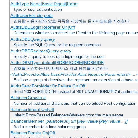
AuthType None|Basic|Digest|Form
Type of user authentication
AuthUserFile
file-path
인증할 사용자명와 암호 목록을 저장하는 문자파일명을 지정한다
AuthzDBDLoginToReferer On|Off
Determines whether to redirect the Client to the Referring page on succ
AuthzDBDQuery
query
Specify the SQL Query for the required operation
AuthzDBDRedirectQuery
query
Specify a query to look up a login page for the user
AuthzDBMType default|SDBM|GDBM|NDBM|DB
암호를 저장하는 데이터베이스 파일 종류를 지정한다
<AuthzProviderAlias
baseProvider Alias Require-Parameters
> ...
Enclose a group of directives that represent an extension of a base au
AuthzSendForbiddenOnFailure On|Off
Send '403 FORBIDDEN' instead of '401 UNAUTHORIZED' if authenticat
BalancerGrowth
#
Number of additional Balancers that can be added Post-configuration
BalancerInherit On|Off
Inherit ProxyPassed Balancers/Workers from the main server
BalancerMember [
balancerurl
]
url
[
key=value [key=value ...]]
Add a member to a load balancing group
BalancerPersist On|Off