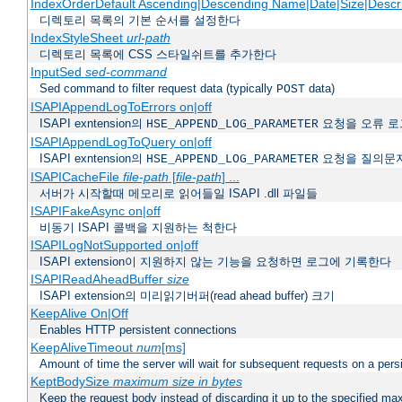
IndexOrderDefault Ascending|Descending Name|Date|Size|Descri
디렉토리 목록의 기본 순서를 설정한다
IndexStyleSheet
url-path
디렉토리 목록에 CSS 스타일쉬트를 추가한다
InputSed
sed-command
Sed command to filter request data (typically
data)
POST
ISAPIAppendLogToErrors on|off
ISAPI exntension의
요청을 오류 로
HSE_APPEND_LOG_PARAMETER
ISAPIAppendLogToQuery on|off
ISAPI exntension의
요청을 질의문
HSE_APPEND_LOG_PARAMETER
ISAPICacheFile
file-path
[
file-path
] ...
서버가 시작할때 메모리로 읽어들일 ISAPI .dll 파일들
ISAPIFakeAsync on|off
비동기 ISAPI 콜백을 지원하는 척한다
ISAPILogNotSupported on|off
ISAPI extension이 지원하지 않는 기능을 요청하면 로그에 기록한다
ISAPIReadAheadBuffer
size
ISAPI extension의 미리읽기버퍼(read ahead buffer) 크기
KeepAlive On|Off
Enables HTTP persistent connections
KeepAliveTimeout
num
[ms]
Amount of time the server will wait for subsequent requests on a pers
KeptBodySize
maximum size in bytes
Keep the request body instead of discarding it up to the specified ma