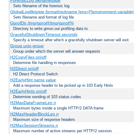
ForensicLog
filename
|
pipe
Sets filename of the forensic log
GlobalLog
file
|
pipe
format
|
nickname
[env=[!]
environment-variable
Sets filename and format of log file
GprofDir
/tmp/gprof/
|
/tmp/gprof/
%
Directory to write gmon.out profiling data to.
GracefulShutdownTimeout
seconds
Specify a timeout after which a gracefully shutdown server will exit.
Group
unix-group
Group under which the server will answer requests
H2CopyFiles on|off
Determine file handling in responses
H2Direct on|off
H2 Direct Protocol Switch
H2EarlyHint
name
value
Add a response header to be picked up in 103 Early Hints
H2EarlyHints on|off
Determine sending of 103 status codes
H2MaxDataFrameLen
n
Maximum bytes inside a single HTTP/2 DATA frame
H2MaxHeaderBlockLen
n
Maximum size of response headers
H2MaxSessionStreams
n
Maximum number of active streams per HTTP/2 session.