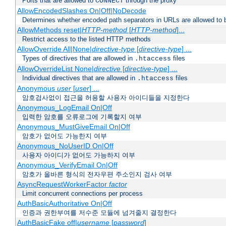
Ports that are allowed to
through the proxy
CONNECT
AllowEncodedSlashes On|Off|NoDecode
Determines whether encoded path separators in URLs are allowed to 
AllowMethods reset|
HTTP-method
[
HTTP-method
]...
Restrict access to the listed HTTP methods
AllowOverride All|None|
directive-type
[
directive-type
] ...
Types of directives that are allowed in
files
.htaccess
AllowOverrideList None|
directive
[
directive-type
] ...
Individual directives that are allowed in
files
.htaccess
Anonymous
user
[
user
] ...
암호검사없이 접근을 허용할 사용자 아이디들을 지정한다
Anonymous_LogEmail On|Off
입력한 암호를 오류로그에 기록할지 여부
Anonymous_MustGiveEmail On|Off
암호가 없어도 가능한지 여부
Anonymous_NoUserID On|Off
사용자 아이디가 없어도 가능하지 여부
Anonymous_VerifyEmail On|Off
암호가 올바른 형식의 전자우편 주소인지 검사 여부
AsyncRequestWorkerFactor
factor
Limit concurrent connections per process
AuthBasicAuthoritative On|Off
인증과 권한부여를 저수준 모듈에 넘겨줄지 결정한다
AuthBasicFake off|
username
[
password
]