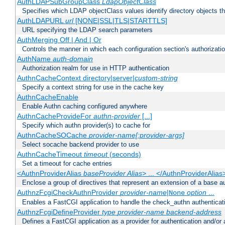
AuthLDAPSubGroupClass
LdapObjectClass
Specifies which LDAP objectClass values identify directory objects t
AuthLDAPURL
url
[NONE|SSL|TLS|STARTTLS]
URL specifying the LDAP search parameters
AuthMerging Off | And | Or
Controls the manner in which each configuration section's authorizatio
AuthName
auth-domain
Authorization realm for use in HTTP authentication
AuthnCacheContext directory|server|
custom-string
Specify a context string for use in the cache key
AuthnCacheEnable
Enable Authn caching configured anywhere
AuthnCacheProvideFor
authn-provider
[...]
Specify which authn provider(s) to cache for
AuthnCacheSOCache
provider-name[:provider-args]
Select socache backend provider to use
AuthnCacheTimeout
timeout
(seconds)
Set a timeout for cache entries
<AuthnProviderAlias
baseProvider Alias
> ... </AuthnProviderAlias
Enclose a group of directives that represent an extension of a base au
AuthnzFcgiCheckAuthnProvider
provider-name
|
option
...
None
Enables a FastCGI application to handle the check_authn authenticat
AuthnzFcgiDefineProvider
type
provider-name
backend-address
Defines a FastCGI application as a provider for authentication and/or 