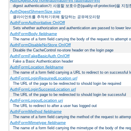
AuthDigestQop none|auth|auth-int [auth|auth-int]
digest authentication가 사용할 보호수준(quality-of-protection)을 지
AuthDigestShmemSize
size
클라이언트를 추적하기위해 할당하는 공유메모리량
AuthFormAuthoritative On|Off
Sets whether authorization and authentication are passed to lower le
AuthFormBody
fieldname
The name of a form field carrying the body of the request to attempt 
AuthFormDisableNoStore On|Off
Disable the CacheControl no-store header on the login page
AuthFormFakeBasicAuth On|Off
Fake a Basic Authentication header
AuthFormLocation
fieldname
The name of a form field carrying a URL to redirect to on successful l
AuthFormLoginRequiredLocation
url
The URL of the page to be redirected to should login be required
AuthFormLoginSuccessLocation
url
The URL of the page to be redirected to should login be successful
AuthFormLogoutLocation
uri
The URL to redirect to after a user has logged out
AuthFormMethod
fieldname
The name of a form field carrying the method of the request to attemp
AuthFormMimetype
fieldname
The name of a form field carrying the mimetype of the body of the req