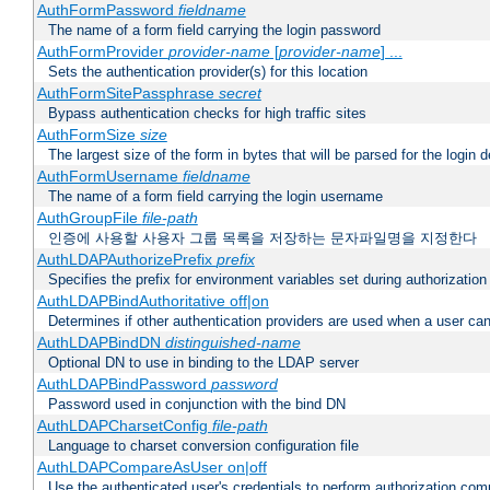
AuthFormPassword
fieldname
The name of a form field carrying the login password
AuthFormProvider
provider-name
[
provider-name
] ...
Sets the authentication provider(s) for this location
AuthFormSitePassphrase
secret
Bypass authentication checks for high traffic sites
AuthFormSize
size
The largest size of the form in bytes that will be parsed for the login d
AuthFormUsername
fieldname
The name of a form field carrying the login username
AuthGroupFile
file-path
인증에 사용할 사용자 그룹 목록을 저장하는 문자파일명을 지정한다
AuthLDAPAuthorizePrefix
prefix
Specifies the prefix for environment variables set during authorization
AuthLDAPBindAuthoritative off|on
Determines if other authentication providers are used when a user can
AuthLDAPBindDN
distinguished-name
Optional DN to use in binding to the LDAP server
AuthLDAPBindPassword
password
Password used in conjunction with the bind DN
AuthLDAPCharsetConfig
file-path
Language to charset conversion configuration file
AuthLDAPCompareAsUser on|off
Use the authenticated user's credentials to perform authorization co