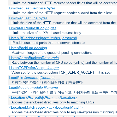
Limits the number of HTTP request header fields that will be accepted
LimitRequestFieldSize
bytes
Limits the size of the HTTP request header allowed from the client
LimitRequestLine
bytes
Limit the size of the HTTP request line that will be accepted from the 
LimitXMLRequestBody
bytes
Limits the size of an XML-based request body
Listen [
IP-address
:]
portnumber
[
protocol
]
IP addresses and ports that the server listens to
ListenBackLog
backlog
Maximum length of the queue of pending connections
ListenCoresBucketsRatio
ratio
Ratio between the number of CPU cores (online) and the number of lis
ListenTCPDeferAccept
integer
Value set for the socket option TCP_DEFER_ACCEPT if it is set
LoadFile
filename
[
filename
] ...
지정한 목적파일이나 라이브러리를 읽어들인다
LoadModule
module filename
목적파일이나 라이브러리를 읽어들이고, 사용가능한 모듈 목록에 추
<Location
URL-path
|
URL
> ... </Location>
Applies the enclosed directives only to matching URLs
<LocationMatch
regex
> ... </LocationMatch>
Applies the enclosed directives only to regular-expression matching 