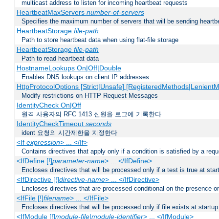
multicast address to listen for incoming heartbeat requests
HeartbeatMaxServers
number-of-servers
Specifies the maximum number of servers that will be sending heartbe
HeartbeatStorage
file-path
Path to store heartbeat data when using flat-file storage
HeartbeatStorage
file-path
Path to read heartbeat data
HostnameLookups On|Off|Double
Enables DNS lookups on client IP addresses
HttpProtocolOptions [Strict|Unsafe] [RegisteredMethods|LenientM
Modify restrictions on HTTP Request Messages
IdentityCheck On|Off
원격 사용자의 RFC 1413 신원을 로그에 기록한다
IdentityCheckTimeout
seconds
ident 요청의 시간제한을 지정한다
<If
expression
> ... </If>
Contains directives that apply only if a condition is satisfied by a req
<IfDefine [!]
parameter-name
> ... </IfDefine>
Encloses directives that will be processed only if a test is true at star
<IfDirective [!]
directive-name
> ... </IfDirective>
Encloses directives that are processed conditional on the presence or
<IfFile [!]
filename
> ... </IfFile>
Encloses directives that will be processed only if file exists at startup
<IfModule [!]
module-file
|
module-identifier
> ... </IfModule>