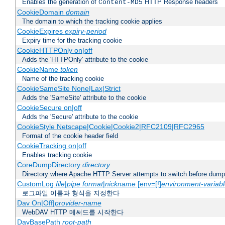
Enables the generation of
HTTP Response headers
Content-MD5
CookieDomain
domain
The domain to which the tracking cookie applies
CookieExpires
expiry-period
Expiry time for the tracking cookie
CookieHTTPOnly on|off
Adds the 'HTTPOnly' attribute to the cookie
CookieName
token
Name of the tracking cookie
CookieSameSite None|Lax|Strict
Adds the 'SameSite' attribute to the cookie
CookieSecure on|off
Adds the 'Secure' attribute to the cookie
CookieStyle Netscape|Cookie|Cookie2|RFC2109|RFC2965
Format of the cookie header field
CookieTracking on|off
Enables tracking cookie
CoreDumpDirectory
directory
Directory where Apache HTTP Server attempts to switch before dump
CustomLog
file
|
pipe
format
|
nickname
[env=[!]
environment-variab
로그파일 이름과 형식을 지정한다
Dav On|Off|
provider-name
WebDAV HTTP 메써드를 시작한다
DavBasePath
root-path