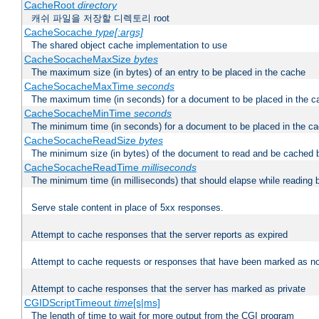
CacheRoot
directory
캐쉬 파일을 저장할 디렉토리 root
CacheSocache
type[:args]
The shared object cache implementation to use
CacheSocacheMaxSize
bytes
The maximum size (in bytes) of an entry to be placed in the cache
CacheSocacheMaxTime
seconds
The maximum time (in seconds) for a document to be placed in the c
CacheSocacheMinTime
seconds
The minimum time (in seconds) for a document to be placed in the c
CacheSocacheReadSize
bytes
The minimum size (in bytes) of the document to read and be cached 
CacheSocacheReadTime
milliseconds
The minimum time (in milliseconds) that should elapse while reading 
Serve stale content in place of 5xx responses.
Attempt to cache responses that the server reports as expired
Attempt to cache requests or responses that have been marked as no
Attempt to cache responses that the server has marked as private
CGIDScriptTimeout
time
[s|ms]
The length of time to wait for more output from the CGI program