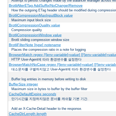
Attempt to persist changes made by the Balancer Manager across res
BrotliAlterETag AddSuffix|NoChange|Remove
How the outgoing ETag header should be modified during compressio
BrotliCompressionMaxInputBlock
value
Maximum input block size
BrotliCompressionQuality
value
Compression quality
BrotliCompressionWindow
value
Brotli sliding compression window size
BrotliFilterNote [
type
]
notename
Places the compression ratio in a note for logging
BrowserMatch
regex [!]env-variable
[=
value
] [[!]
env-variable
[=
valu
HTTP User-Agent에 따라 환경변수를 설정한다
BrowserMatchNoCase
regex [!]env-variable
[=
value
] [[!]
env-variab
대소문자를 구별하지않고 User-Agent에 따라 환경변수를 설정한다
Buffer log entries in memory before writing to disk
BufferSize integer
Maximum size in bytes to buffer by the buffer filter
CacheDefaultExpire
seconds
만기시간을 지정하지않은 문서를 캐쉬할 기본 기간.
Add an X-Cache-Detail header to the response.
CacheDirLength
length