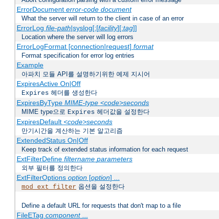
ErrorDocument
error-code
document
What the server will return to the client in case of an error
ErrorLog
file-path
|syslog[:[
facility
][:
tag
]]
Location where the server will log errors
ErrorLogFormat [connection|request]
format
Format specification for error log entries
Example
아파치 모듈 API를 설명하기위한 예제 지시어
ExpiresActive On|Off
헤더를 생성한다
Expires
ExpiresByType
MIME-type
<code>seconds
MIME type으로
헤더값을 설정한다
Expires
ExpiresDefault
<code>seconds
만기시간을 계산하는 기본 알고리즘
ExtendedStatus On|Off
Keep track of extended status information for each request
ExtFilterDefine
filtername
parameters
외부 필터를 정의한다
ExtFilterOptions
option
[
option
] ...
옵션을 설정한다
mod_ext_filter
Define a default URL for requests that don't map to a file
FileETag
component
...