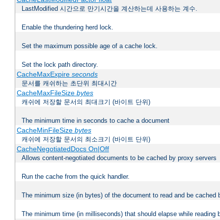
LastModified 시간으로 만기시간을 계산하는데 사용하는 계수.
Enable the thundering herd lock.
Set the maximum possible age of a cache lock.
Set the lock path directory.
CacheMaxExpire
seconds
문서를 캐쉬하는 초단위 최대시간
CacheMaxFileSize
bytes
캐쉬에 저장할 문서의 최대크기 (바이트 단위)
The minimum time in seconds to cache a document
CacheMinFileSize
bytes
캐쉬에 저장할 문서의 최소크기 (바이트 단위)
CacheNegotiatedDocs On|Off
Allows content-negotiated documents to be cached by proxy servers
Run the cache from the quick handler.
The minimum size (in bytes) of the document to read and be cached 
The minimum time (in milliseconds) that should elapse while reading 