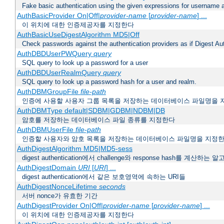
Fake basic authentication using the given expressions for username
AuthBasicProvider On|Off|
provider-name
[
provider-name
] ...
이 위치에 대한 인증제공자를 지정한다
AuthBasicUseDigestAlgorithm MD5|Off
Check passwords against the authentication providers as if Digest Aut
AuthDBDUserPWQuery
query
SQL query to look up a password for a user
AuthDBDUserRealmQuery
query
SQL query to look up a password hash for a user and realm.
AuthDBMGroupFile
file-path
인증에 사용할 사용자 그룹 목록을 저장하는 데이터베이스 파일명을 
AuthDBMType default|SDBM|GDBM|NDBM|DB
암호를 저장하는 데이터베이스 파일 종류를 지정한다
AuthDBMUserFile
file-path
인증할 사용자와 암호 목록을 저장하는 데이터베이스 파일명을 지정
AuthDigestAlgorithm MD5|MD5-sess
digest authentication에서 challenge와 response hash를 계산
AuthDigestDomain
URI
[
URI
] ...
digest authentication에서 같은 보호영역에 속하는 URI들
AuthDigestNonceLifetime
seconds
서버 nonce가 유효한 기간
AuthDigestProvider On|Off|
provider-name
[
provider-name
] ...
이 위치에 대한 인증제공자를 지정한다