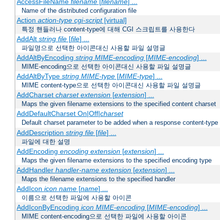
AccessFileName
filename
[
filename
] ...
Name of the distributed configuration file
Action
action-type
cgi-script
[virtual]
특정 핸들러나 content-type에 대해 CGI 스크립트를 사용한다
AddAlt
string
file
[
file
] ...
파일명으로 선택한 아이콘대신 사용할 파일 설명글
AddAltByEncoding
string
MIME-encoding
[
MIME-encoding
] ...
MIME-encoding으로 선택한 아이콘대신 사용할 파일 설명글
AddAltByType
string
MIME-type
[
MIME-type
] ...
MIME content-type으로 선택한 아이콘대신 사용할 파일 설명글
AddCharset
charset
extension
[
extension
] ...
Maps the given filename extensions to the specified content charset
AddDefaultCharset On|Off|
charset
Default charset parameter to be added when a response content-type
AddDescription
string file
[
file
] ...
파일에 대한 설명
AddEncoding
encoding
extension
[
extension
] ...
Maps the given filename extensions to the specified encoding type
AddHandler
handler-name
extension
[
extension
] ...
Maps the filename extensions to the specified handler
AddIcon
icon
name
[
name
] ...
이름으로 선택한 파일에 사용할 아이콘
AddIconByEncoding
icon
MIME-encoding
[
MIME-encoding
] ...
MIME content-encoding으로 선택한 파일에 사용할 아이콘