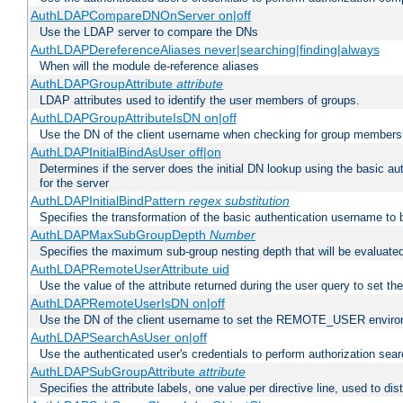
AuthLDAPCompareDNOnServer on|off
Use the LDAP server to compare the DNs
AuthLDAPDereferenceAliases never|searching|finding|always
When will the module de-reference aliases
AuthLDAPGroupAttribute
attribute
LDAP attributes used to identify the user members of groups.
AuthLDAPGroupAttributeIsDN on|off
Use the DN of the client username when checking for group members
AuthLDAPInitialBindAsUser off|on
Determines if the server does the initial DN lookup using the basic a
for the server
AuthLDAPInitialBindPattern
regex
substitution
Specifies the transformation of the basic authentication username to
AuthLDAPMaxSubGroupDepth
Number
Specifies the maximum sub-group nesting depth that will be evaluated
AuthLDAPRemoteUserAttribute uid
Use the value of the attribute returned during the user query to se
AuthLDAPRemoteUserIsDN on|off
Use the DN of the client username to set the REMOTE_USER environ
AuthLDAPSearchAsUser on|off
Use the authenticated user's credentials to perform authorization sea
AuthLDAPSubGroupAttribute
attribute
Specifies the attribute labels, one value per directive line, used to d